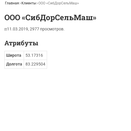
Главная
Клиенты
ООО «СибДорСельМаш»
ООО «СибДорСельМаш»
11.03.2019,
2977
просмотров.
Атрибуты
Широта
53.17316
Долгота
83.229504