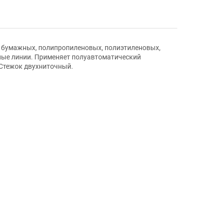
 бумажных, полипропиленовых, полиэтиленовых,
ные линии. Применяет полуавтоматический
 Стежок двухниточный.