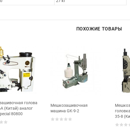
то
27 кг
ПОХОЖИЕ ТОВАРЫ
зашивочная голова
Мешкозашивочная
Мешкоз
6А (Китай) аналог
машина GK-9-2
головк
pecial 80800
35-8 (К