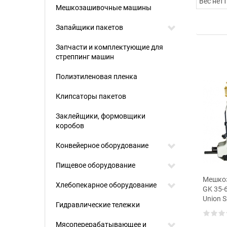
Вес нет
Мешкозашивочные машины
Запайщики пакетов
Запчасти и комплектующие для
стреппинг машин
Полиэтиленовая пленка
Клипсаторы пакетов
Заклейщики, формовщики
коробов
Конвейерное оборудование
Пищевое оборудование
Мешко
зашивочная
Мотор для
Хлебопекарное оборудование
GK 35-
ка GK26-1
мешкозашивочной
Union S
машины GK9-2
Гидравлические тележки
Мясоперерабатывающее и