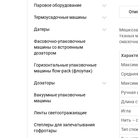
Паровое оборудование
Опи
Термоусадочные машины
Датеры
Мешкозаш
тканых м
Фасовочно-упаковочные
смазочны
машины со встроенным
дозатором
Характе
Максима
Горизонтальные упаковочные
машины flow-pack (флоупак)
Средняя
Дозаторы
Максим
Ручная 
Вакуумные упаковочные
машины
Длина с
Игла
Ленты светоотражающие
Нить – 
Степлеры для запечатывания
Тип сте
гофротары