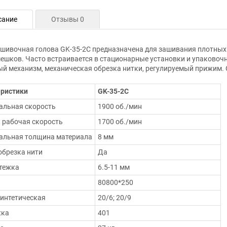
сание
Отзывы 0
ивочная голова GK-35-2C предназначена для зашивания плотных
ешков. Часто встраивается в стационарные установки и упаковоч
й механизм, механическая обрезка нитки, регулируемый прижим.
ристики
GK-35-2C
льная скорость
1900 об./мин
 рабочая скорость
1700 об./мин
альная толщина материала
8 мм
обрезка нити
Да
тежка
6.5-11 мм
80800*250
синтетическая
20/6; 20/9
жка
401