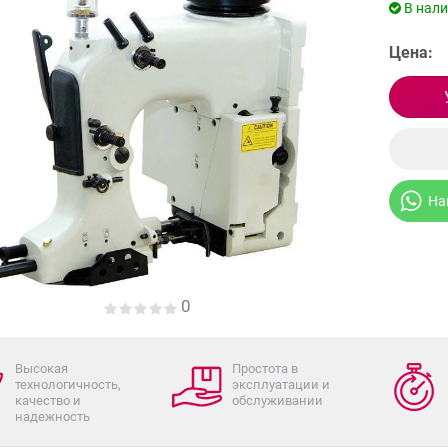
В нал
Цена:
На
0
Высокая
Простота в
технологичность,
эксплуатации и
качество и
обслуживании
надежность