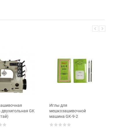
ашивочная
Иглы для
Мешкоз
а двухигольная GK
мешкозашивочной
машинка
итай)
машина GK-9-2