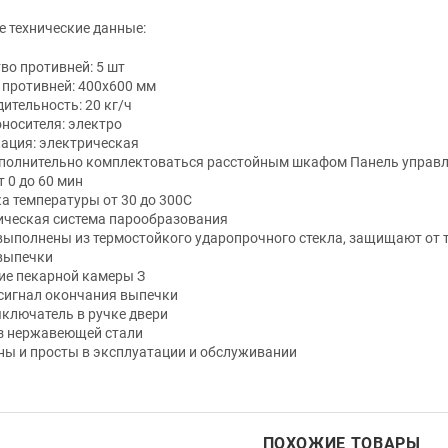
 технические данные:
во противней: 5 шт
противней: 400х600 мм
ительность: 20 кг/ч
оносителя: электро
ация: электрическая
полнительно комплектоваться расстойным шкафом Панель управле
т 0 до 60 мин
а температуры от 30 до 300C
ическая система парообразования
ыполнены из термостойкого ударопрочного стекла, защищают от 
 выпечки
ие пекарной камеры З
сигнал окончания выпечки
ключатель в ручке двери
из нержавеющей стали
ы и просты в эксплуатации и обслуживании
ПОХОЖИЕ ТОВАРЫ