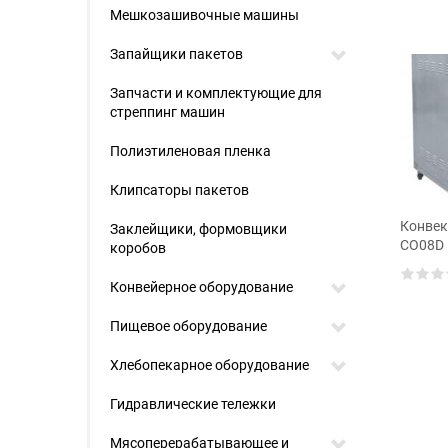
Мешкозашивочные машины
Запайщики пакетов
Запчасти и комплектующие для
стреппинг машин
Полиэтиленовая пленка
Клипсаторы пакетов
Конвек
Заклейщики, формовщики
CO08D
коробов
подовая MAG-
Печь подовая MAG-
B
HBF12B
Конвейерное оборудование
Пищевое оборудование
Хлебопекарное оборудование
Гидравлические тележки
Мясоперерабатывающее и