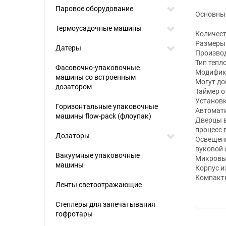
Паровое оборудование
Основные
Термоусадочные машины
Количест
Размеры 
Датеры
Производ
Тип тепл
Фасовочно-упаковочные
Модифик
машины со встроенным
Могут до
дозатором
Таймер о
Установк
Горизонтальные упаковочные
Автомат
машины flow-pack (флоупак)
Дверцы в
процесс
Дозаторы
Освещен
вуковой 
Вакуумные упаковочные
Микровы
машины
Корпус 
Компактн
Ленты светоотражающие
Степлеры для запечатывания
гофротары