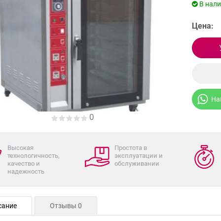
В нал
Цена:
На
0
Высокая
Простота в
технологичность,
эксплуатации и
качество и
обслуживании
надежность
сание
Отзывы 0