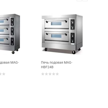
одовая MAG-
Печь подовая MAG-
Печь по
HBF24B
HBF12B