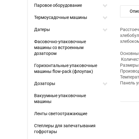
Паровое оборудование
Опи
Термоусадочные машины
Датеры
Расстоеч
хлебобул
хлебоком
Фасовочно-упаковочные
машины со встроенным
дозатором
Основные
Количест
Размеры 
Горизонтальные упаковочные
Производ
машины flow-pack (флоупак)
Температ
Панель у
Дозаторы
Вакуумные упаковочные
машины
Ленты светоотражающие
Степлеры для запечатывания
гофротары