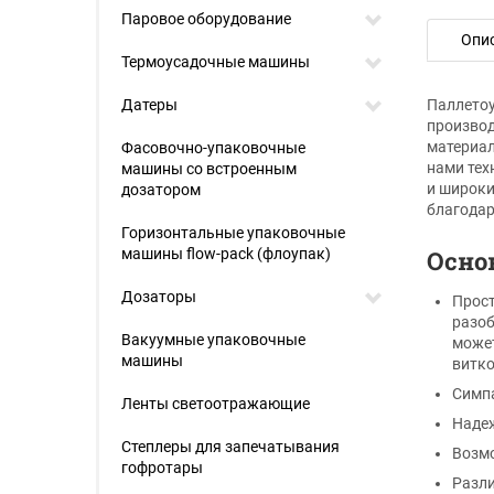
Паровое оборудование
Опи
Термоусадочные машины
Датеры
Паллетоу
производ
материал
Фасовочно-упаковочные
нами тех
машины со встроенным
и широки
дозатором
благодар
Горизонтальные упаковочные
машины flow-pack (флоупак)
Осно
Дозаторы
Прост
разоб
Вакуумные упаковочные
может
машины
витков
Симпа
Ленты светоотражающие
Надеж
Степлеры для запечатывания
Возмо
гофротары
Разли