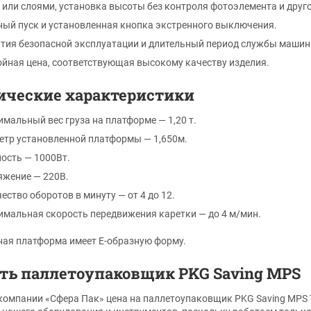
 или слоями, установка высоты без контроля фотоэлемента и друго
ый пуск и установленная кнопка экстренного выключения.
тия безопасной эксплуатации и длительный период службы машин
йная цена, соответствующая высокому качеству изделия.
ические характеристики
мальный вес груза на платформе — 1,20 т.
тр установленной платформы — 1,650м.
ость — 1000Вт.
яжение — 220В.
ество оборотов в минуту — от 4 до 12.
мальная скорость передвижения каретки — до 4 м/мин.
ая платформа имеет Е-образную форму.
ть паллетоупаковщик PKG Saving MPS
компании «Сфера Пак» цена на паллетоупаковщик PKG Saving MPS