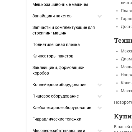
листа
Мешкозашивочные машины
Плавн
Запайщики пакетов
Гаран
Досто
Запчасти и комплектующие для
стреппинг машин
Техн
Полиэтиленовая пленка
Макси
Клипсаторы пакетов
Диаме
Мощн
Заклейщики, формовщики
коробов
Напр
Колич
Конвейерное оборудование
Макси
Пищевое оборудование
Поворотн
Хлебопекарное оборудование
Купи
Гидравлические тележки
В нашей 
Мясоперерабатывающее и