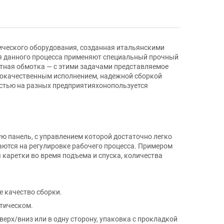
ческого оборудования, созданная итальянскими
я данного процесса применяют специальный прочный
атная обмотка — с этими задачами представляемое
ококачественным исполнением, надежной сборкой
стью на разных предприятияхонопользуется
 панель, с управлением которой достаточно легко
ются на регулировке рабочего процесса. Примером
каретки во время подъема и спуска, количества
е качество сборки.
тическом.
ерх/вниз или в одну сторону, упаковка с прокладкой