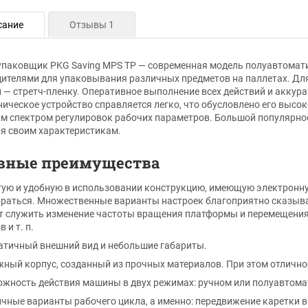
сание
Отзывы 1
паковщик PKG Saving MPS TP — современная модель полуавтомати
ителями для упаковывания различных предметов на паллетах. Дл
 — стретч-пленку. Оперативное выполнение всех действий и аккур
ническое устройство справляется легко, что обусловлено его выс
м спектром регулировок рабочих параметров. Большой популярно
я своим характеристикам.
вные преимущества
ую и удобную в использовании конструкцию, имеющую электронную
раться. Множественные варианты настроек благоприятно сказыва
 служить изменение частоты вращения платформы и перемещения 
 и т. п.
тичный внешний вид и небольшие габариты.
ный корпус, созданный из прочных материалов. При этом отлично
жность действия машины в двух режимах: ручном или полуавтома
чные варианты рабочего цикла, а именно: передвижение каретки вв