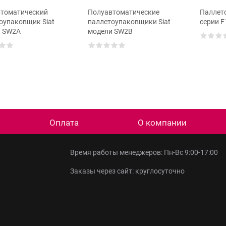
томатический
Полуавтоматические
Паллет
оупаковщик Siat
паллетоупаковщики Siat
серии F
ь SW2A
модели SW2B
Оплата
О компании
Время работы менеджеров: Пн-Вс 9:00-17:00
Заказы через сайт: круглосуточно