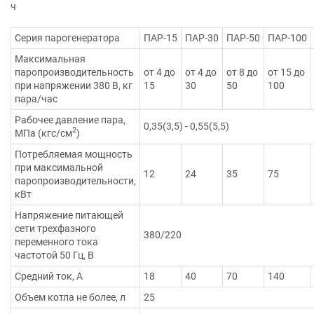
ч
Серия парогенератора
ПАР-15
ПАР-30
ПАР-50
ПАР-100
Максимальная
паропроизводительность
от 4 до
от 4 до
от 8 до
от 15 до
при напряжении 380 В, кг
15
30
50
100
пара/час
Рабочее давление пара,
0,35(3,5) - 0,55(5,5)
2
МПа (кгс/см
)
Потребляемая мощность
при максимальной
12
24
35
75
паропроизводительности,
кВт
Напряжение питающей
сети трехфазного
380/220
переменного тока
частотой 50 Гц, В
Средний ток, А
18
40
70
140
Объем котла не более, л
25