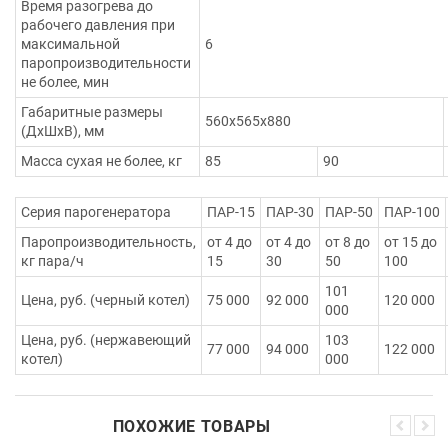
Время разогрева до
рабочего давления при
максимальной
6
паропроизводительности
не более, мин
Габаритные размеры
560х565х880
(ДхШхВ), мм
Масса сухая не более, кг
85
90
Серия парогенератора
ПАР-15
ПАР-30
ПАР-50
ПАР-100
Паропроизводительность,
от 4 до
от 4 до
от 8 до
от 15 до
кг пара/ч
15
30
50
100
101
Цена, руб. (черный котел)
75 000
92 000
120 000
000
Цена, руб. (нержавеющий
103
77 000
94 000
122 000
котел)
000
ПОХОЖИЕ ТОВАРЫ