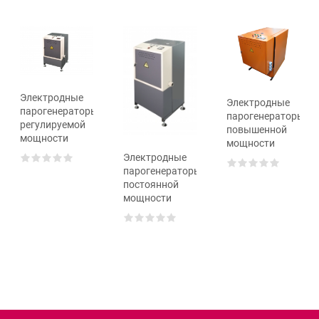
Электродные
Электродные
парогенераторы
парогенераторы
регулируемой
повышенной
мощности
мощности
ли
Электродные
парогенераторы
постоянной
мощности