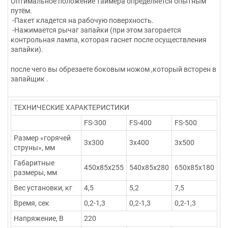
Оптимальное положение таймера определяется опытным
путём.
-Пакет кладется на рабочую поверхность.
-Нажимается рычаг запайки (при этом загорается
контрольная лампа, которая гаснет после осуществления
запайки).
после чего вы обрезаете боковым ножом ,который всторен в
запайщик .
ТЕХНИЧЕСКИЕ ХАРАКТЕРИСТИКИ
FS-300
FS-400
FS-500
Размер «горячей
3х300
3х400
3х500
струны», мм
Габаритные
450х85х255
540х85х280
650х85х180
размеры, мм
Вес установки, кг
4,5
5,2
7,5
Время, сек
0,2-1,3
0,2-1,3
0,2-1,3
Напряжение, В
220