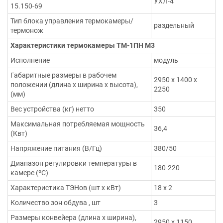
УХЛ-4
15.150-69
Тип блока управления термокамеры/
раздельный
термонож
Характеристики термокамеры ТМ-1ПН М3
Исполнение
модуль
Габаритные размеры в рабочем
2950 х 1400 х
положении (длина х ширина х высота),
2250
(мм)
Вес устройства (кг) нетто
350
Максимальная потребляемая мощность
36,4
(Квт)
Напряжение питания (В/Гц)
380/50
Диапазон регулировки температуры в
180-220
камере (ºС)
Характеристика ТЭНов (шт х кВт)
18 х 2
Количество зон обдува , шт
3
Размеры конвейера (длина х ширина),
2950 х 1150