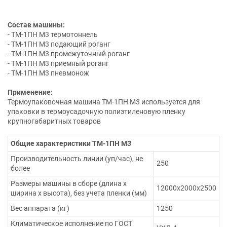
Состав машины:
- ТМ-1ПН М3 термотоннель
- ТМ-1ПН М3 подающий роганг
- ТМ-1ПН М3 промежуточный роганг
- ТМ-1ПН М3 приемный роганг
- ТМ-1ПН М3 пневмонож
Применение:
Термоупаковочная машина ТМ-1ПН М3 используется для
упаковки в термоусадочную полиэтиленовую пленку
крупногабаритных товаров
Общие характеристики ТМ-1ПН М3
Производительность линии (уп/час), не
250
более
Размеры машины в сборе (длина х
12000х2000х2500
ширина х высота), без учета пленки (мм)
Вес аппарата (кг)
1250
Климатическое исполнение по ГОСТ