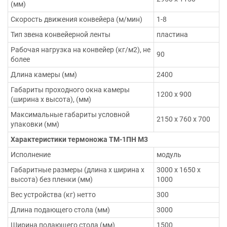
(мм)
Скорость движения конвейера (м/мин)
1-8
Тип звена конвейерной ленты
пластина
Рабочая нагрузка на конвейер (кг/м2), не
90
более
Длина камеры (мм)
2400
Габариты проходного окна камеры
1200 х 900
(ширина х высота), (мм)
Максимальные габариты условной
2150 х 760 х 700
упаковки (мм)
Характеристики термоножа ТМ-1ПН М3
Исполнение
модуль
Габаритные размеры (длина х ширина х
3000 х 1650 х
высота) без пленки (мм)
1000
Вес устройства (кг) нетто
300
Длина подающего стола (мм)
3000
Ширина подающего стола (мм)
1500