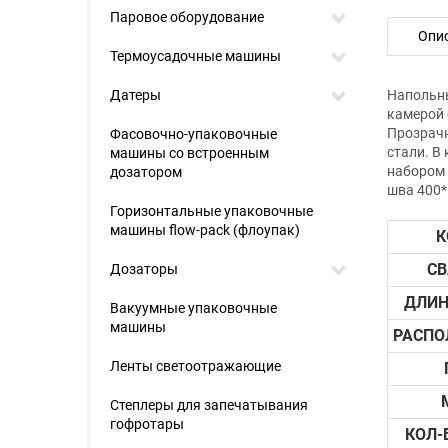
Паровое оборудование
Опи
Термоусадочные машины
Датеры
Напольн
камерой 
Прозрачн
Фасовочно-упаковочные
стали. В
машины со встроенным
набором 
дозатором
шва 400*
Горизонтальные упаковочные
машины flow-pack (флоупак)
К
С
Дозаторы
ДЛИН
Вакуумные упаковочные
машины
РАСПО
Ленты светоотражающие
Степлеры для запечатывания
гофротары
КОЛ-