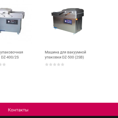
-упаковочная
Машина для вакуумной
Вакуум-
 DZ-400/2S
упаковки DZ-500 (2SB)
машина 
Контакты