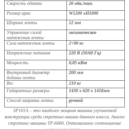
Скорость обвязки
26 обв./мин.
Размер арки
W1200 хH1000
Ширина ленты
12 мм
Управление силой
механическое
натяжения ленты
Сила натяжения ленты
2÷90 кг
Напряжение питания
220 В (50/60 Гц)
Мощность
0,85 кВт
Внутренний диаметр
200 мм
бобины ленты
Вес
210 кг
Габаритные размеры
1430 х 620 х 1418мм
Способ заправки ленты
ручной
SP101A – это наиболее мощная машина улучшенной
конструкции среди стреппинг-машин данного класса. Аналог
стреппинг машины ТР-6000. Оптимальное соотношение