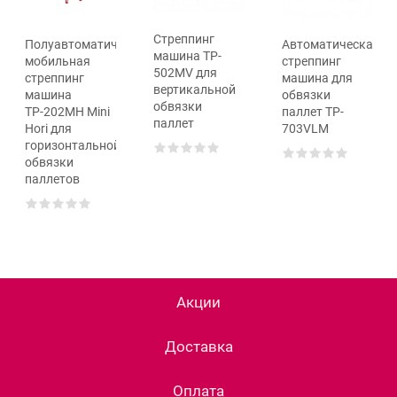
Cтреппинг
ская
Полуавтоматическая
Автоматическая
машина TP-
мобильная
cтреппинг
502MV для
стреппинг
машина для
вертикальной
машина
обвязки
обвязки
ТР-202MH Mini
паллет TP-
паллет
Hori для
703VLM
горизонтальной
обвязки
паллетов
Акции
Доставка
Оплата