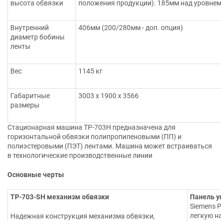
высота обвязки
положения продукции). 185мм над уровнем
Внутренний
406мм (200/280мм - доп. опция)
диаметр бобины
ленты
Вес
1145 кг
Габаритные
3003 х 1900 х 3566
размеры
Стационарная машина ТР-703Н предназначена для
горизонтальной обвязки полипропиленовыми (ПП) и
полиэстеровыми (ПЭТ) лентами. Машина может встраиваться
в технологические производственные линии
Основные черты
ТР-703-SH механизм обвязки
Панель у
Siemens 
легкую н
Надежная конструкция механизма обвязки,