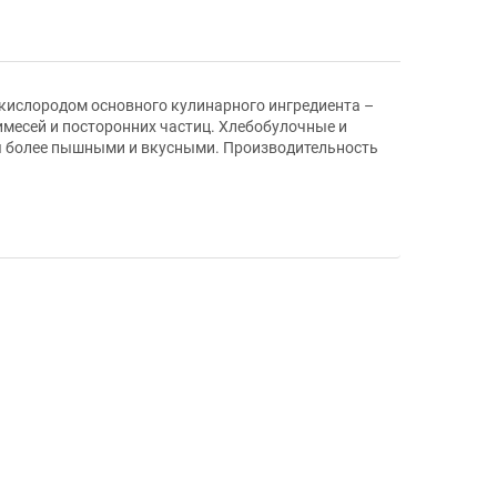
кислородом основного кулинарного ингредиента –
имесей и посторонних частиц. Хлебобулочные и
ся более пышными и вкусными. Производительность