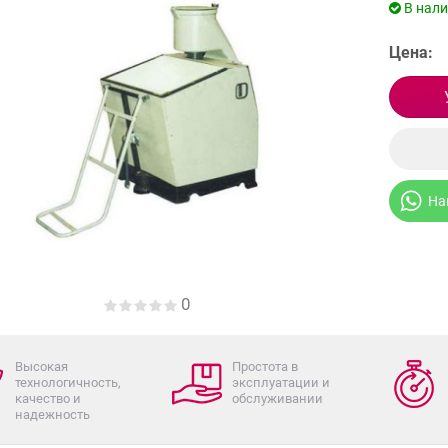
В нал
Цена:
На
0
Высокая
Простота в
технологичность,
эксплуатации и
качество и
обслуживании
надежность