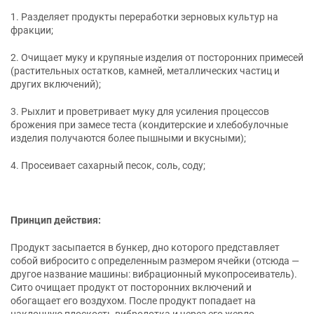
1. Разделяет продукты переработки зерновых культур на
фракции;
2. Очищает муку и крупяные изделия от посторонних примесей
(растительных остатков, камней, металлических частиц и
других включений);
3. Рыхлит и проветривает муку для усиления процессов
брожения при замесе теста (кондитерские и хлебобулочные
изделия получаются более пышными и вкусными);
4. Просеивает сахарный песок, соль, соду;
Принцип действия:
Продукт засыпается в бункер, дно которого представляет
собой вибросито с определенным размером ячейки (отсюда ―
другое название машины: вибрационный мукопросеиватель).
Сито очищает продукт от посторонних включений и
обогащает его воздухом. После продукт попадает на
наклонную плоскость вибролотка и через его жерло